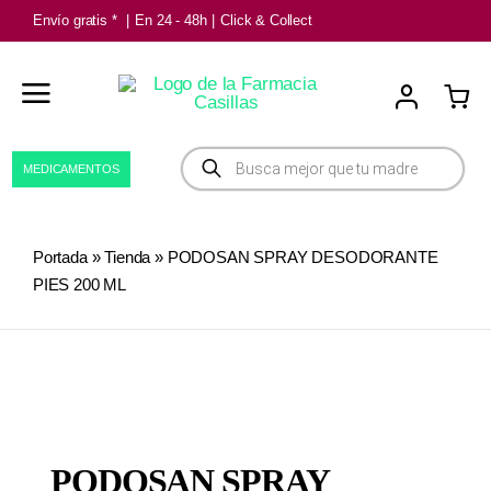
Saltar
Envío gratis *
|
En 24 - 48h
|
Click & Collect
al
contenido
Búsqueda
MEDICAMENTOS
de
productos
Portada
»
Tienda
»
PODOSAN SPRAY DESODORANTE
PIES 200 ML
PODOSAN SPRAY