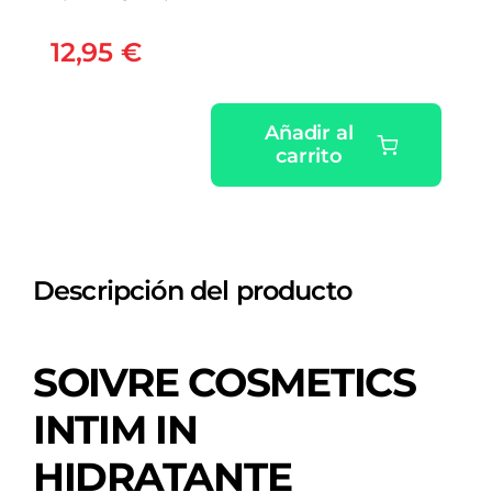
12,95
€
Añadir al
carrito
SOIVRE
COSMETICS
INTIM
IN
Descripción del producto
HIDRATANTE
INTERNO
VAGINAL
SOIVRE COSMETICS
6
CANULAS
INTIM IN
5
HIDRATANTE
ML