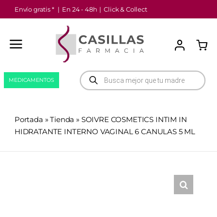
Saltar
Envío gratis *
|
En 24 - 48h
|
Click & Collect
al
contenido
Búsqueda
MEDICAMENTOS
de
productos
Portada
»
Tienda
»
SOIVRE COSMETICS INTIM IN
HIDRATANTE INTERNO VAGINAL 6 CANULAS 5 ML