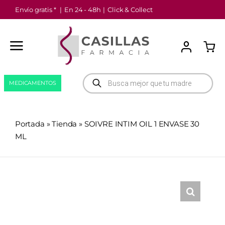
Saltar
Envío gratis *
|
En 24 - 48h
|
Click & Collect
al
contenido
Búsqueda
MEDICAMENTOS
de
productos
Portada
»
Tienda
»
SOIVRE INTIM OIL 1 ENVASE 30
ML