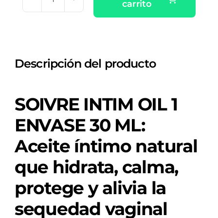
carrito
SOIVRE
INTIM
OIL
1
Descripción del producto
ENVASE
30
ML
SOIVRE INTIM OIL 1
cantidad
ENVASE 30 ML:
Aceite íntimo natural
que hidrata, calma,
protege y alivia la
sequedad vaginal