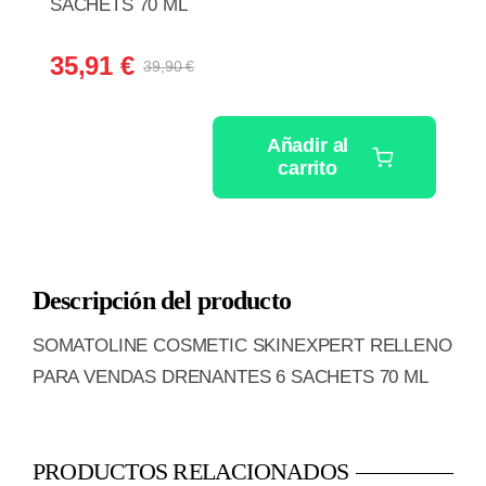
SACHETS 70 ML
35,91
€
39,90
€
El
El
precio
precio
original
actual
Añadir al
era:
es:
carrito
SOMATOLINE
39,90 €.
35,91 €.
COSMETIC
SKINEXPERT
RELLENO
Descripción del producto
PARA
VENDAS
SOMATOLINE COSMETIC SKINEXPERT RELLENO
DRENANTES
PARA VENDAS DRENANTES 6 SACHETS 70 ML
3
SACHETS
70
PRODUCTOS RELACIONADOS