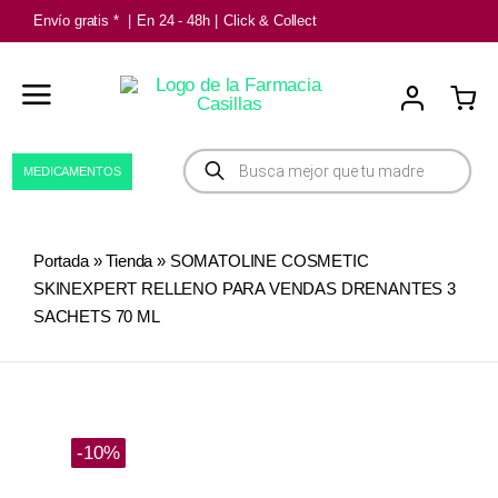
Saltar
Envío gratis *
|
En 24 - 48h
|
Click & Collect
al
contenido
Búsqueda
MEDICAMENTOS
de
productos
Portada
»
Tienda
»
SOMATOLINE COSMETIC
SKINEXPERT RELLENO PARA VENDAS DRENANTES 3
SACHETS 70 ML
-10%