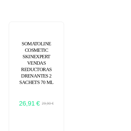
ML
cantidad
SOMATOLINE
COSMETIC
SKINEXPERT
VENDAS
REDUCTORAS
DRENANTES 2
SACHETS 70 ML
26,91
€
29,90
€
El
El
precio
precio
original
actual
era:
es: