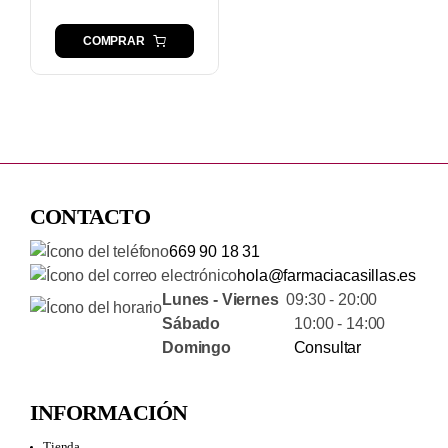
29,90 €.
26,91 €.
COMPRAR
CONTACTO
669 90 18 31
hola@farmaciacasillas.es
Lunes - Viernes
09:30 - 20:00
Sábado
10:00 - 14:00
Domingo
Consultar
INFORMACIÓN
Tienda