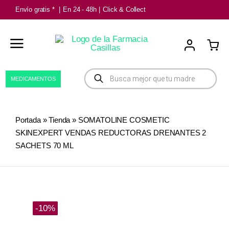
Saltar
Envío gratis *
|
En 24 - 48h
|
Click & Collect
al
contenido
Búsqueda
MEDICAMENTOS
de
productos
Portada
»
Tienda
»
SOMATOLINE COSMETIC
SKINEXPERT VENDAS REDUCTORAS DRENANTES 2
SACHETS 70 ML
-10%