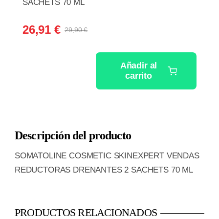
SACHETS 70 ML
26,91
€
29,90
€
El
El
precio
precio
original
actual
Añadir al
era:
es:
carrito
SOMATOLINE
29,90 €.
26,91 €.
COSMETIC
SKINEXPERT
VENDAS
Descripción del producto
REDUCTORAS
DRENANTES
SOMATOLINE COSMETIC SKINEXPERT VENDAS
2
REDUCTORAS DRENANTES 2 SACHETS 70 ML
SACHETS
70
ML
PRODUCTOS RELACIONADOS