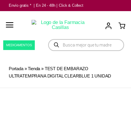
Saltar
Envío gratis *
|
En 24 - 48h
|
Click & Collect
al
contenido
Búsqueda
MEDICAMENTOS
de
productos
Portada
»
Tienda
»
TEST DE EMBARAZO
ULTRATEMPRANA DIGITAL CLEARBLUE 1 UNIDAD