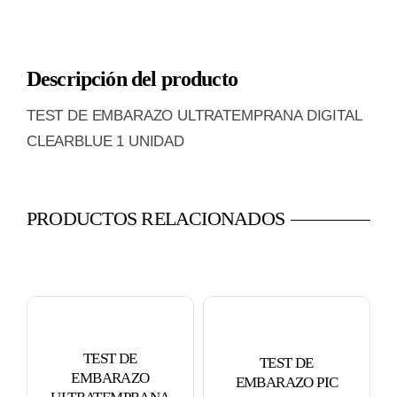
EMBARAZO
ULTRATEMPRANA
Descripción del producto
DIGITAL
CLEARBLUE
TEST DE EMBARAZO ULTRATEMPRANA DIGITAL
1
CLEARBLUE 1 UNIDAD
UNIDAD
cantidad
PRODUCTOS RELACIONADOS
TEST DE
TEST DE
EMBARAZO
EMBARAZO PIC