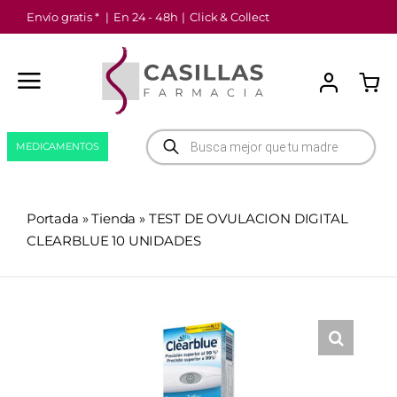
Saltar
Envío gratis *
|
En 24 - 48h
|
Click & Collect
al
contenido
Búsqueda
MEDICAMENTOS
de
productos
Portada
»
Tienda
»
TEST DE OVULACION DIGITAL
CLEARBLUE 10 UNIDADES