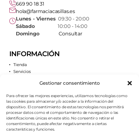
669 90 18 31
hola@farmaciacasillas.es
Lunes - Viernes
09:30 - 20:00
Sábado
10:00 - 14:00
Domingo
Consultar
INFORMACIÓN
Tienda
Servicios
Contacto
Gestionar consentimiento
Quiénes somos
Para ofrecer las mejores experiencias, utilizamos tecnologías como
las cookies para almacenar y/o acceder a la información del
AVISOS LEGALES
dispositivo. El consentimiento de estas tecnologías nos permitirá
procesar datos como el comportamiento de navegación o las
Aviso legal
identificaciones únicas en este sitio. No consentir o retirar el
Política de cookies
consentimiento, puede afectar negativamente a ciertas
Política de privacidad
características y funciones.
Condiciones de envío