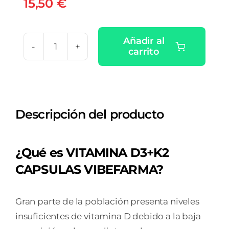
15,50
€
Añadir al
carrito
VITAMINA
D3+K2
90
CAPSULAS
Descripción del producto
VIBEFARMA
cantidad
¿Qué es VITAMINA D3+K2
CAPSULAS VIBEFARMA?
Gran parte de la población presenta niveles
insuficientes de vitamina D debido a la baja