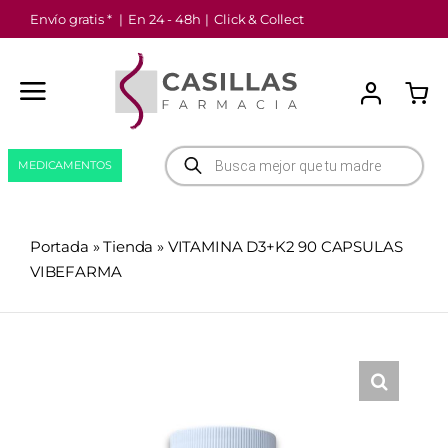
Saltar
Envío gratis *
|
En 24 - 48h
|
Click & Collect
al
contenido
Búsqueda
MEDICAMENTOS
de
productos
Portada
»
Tienda
»
VITAMINA D3+K2 90 CAPSULAS
VIBEFARMA