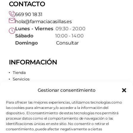
CONTACTO
669 90 18 31
hola@farmaciacasillas.es
Lunes - Viernes
09:30 - 20:00
Sábado
10:00 - 14:00
Domingo
Consultar
INFORMACIÓN
Tienda
Servicios
Contacto
Gestionar consentimiento
Quiénes somos
Para ofrecer las mejores experiencias, utilizamos tecnologías como
las cookies para almacenar y/o acceder a la información del
AVISOS LEGALES
dispositivo. El consentimiento de estas tecnologías nos permitirá
procesar datos como el comportamiento de navegación o las
Aviso legal
identificaciones únicas en este sitio. No consentir o retirar el
Política de cookies
consentimiento, puede afectar negativamente a ciertas