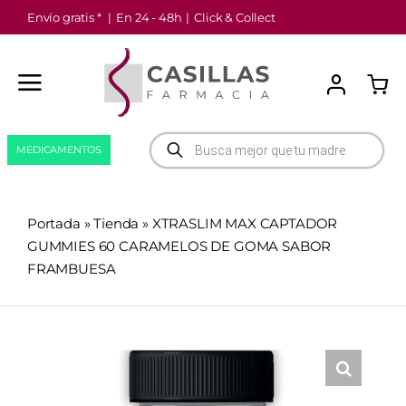
Saltar
Envío gratis *
|
En 24 - 48h
|
Click & Collect
al
contenido
Búsqueda
MEDICAMENTOS
de
productos
Portada
»
Tienda
»
XTRASLIM MAX CAPTADOR
GUMMIES 60 CARAMELOS DE GOMA SABOR
FRAMBUESA