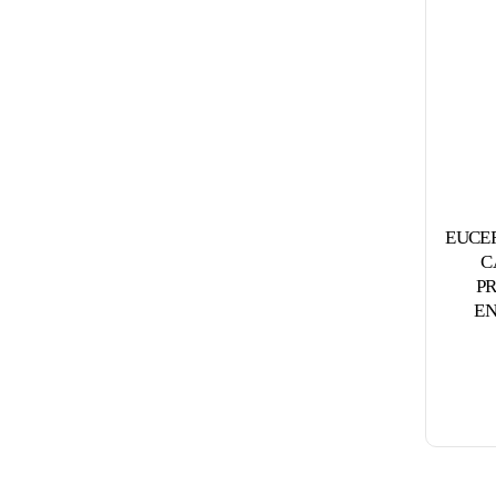
EUCER
C
P
EN