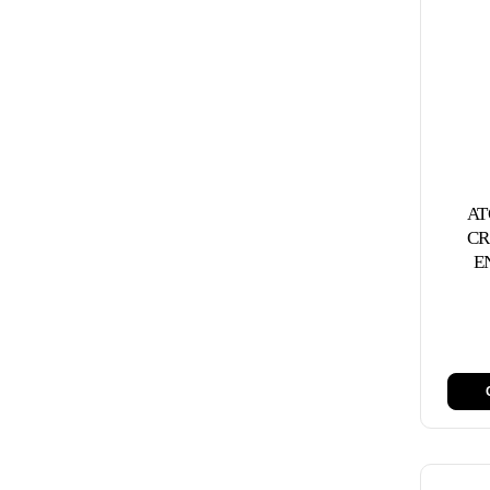
AT
CR
E