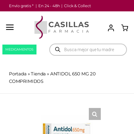
Saltar
Envío gratis *
|
En 24 - 48h
|
Click & Collect
al
contenido
Búsqueda
MEDICAMENTOS
de
productos
Portada
»
Tienda
»
ANTIDOL 650 MG 20
COMPRIMIDOS