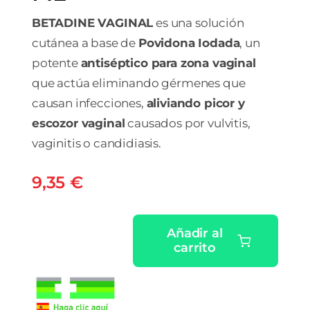
BETADINE VAGINAL
es una solución
cutánea a base de
Povidona Iodada
, un
potente
antiséptico para zona vaginal
que actúa eliminando gérmenes que
causan infecciones,
aliviando picor y
escozor vaginal
causados por vulvitis,
vaginitis o candidiasis.
9,35
€
Añadir al
carrito
BETADINE
VAGINAL
100
MG/ML