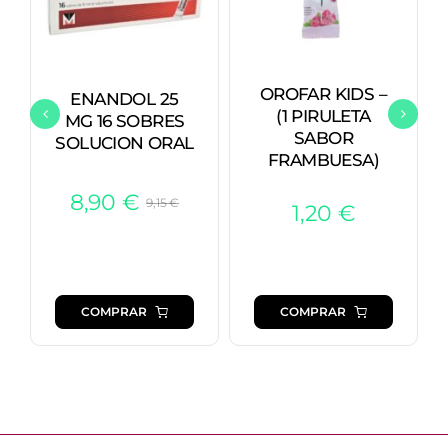
OROFAR KIDS –
ENANDOL 25
(1 PIRULETA
MG 16 SOBRES
SABOR
SOLUCION ORAL
FRAMBUESA)
8,90
€
9,15
€
1,20
€
El
El
precio
precio
original
actual
era:
es:
COMPRAR
COMPRAR
9,15 €.
8,90 €.