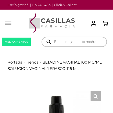
Saltar
Envío gratis *
|
En 24 - 48h
|
Click & Collect
al
contenido
Búsqueda
MEDICAMENTOS
de
productos
Portada
»
Tienda
»
BETADINE VAGINAL 100 MG/ML
SOLUCION VAGINAL 1 FRASCO 125 ML