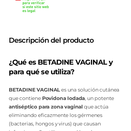
SOLUCION
VAGINAL
1
FRASCO
Descripción del producto
125
ML
cantidad
¿Qué es BETADINE VAGINAL y
para qué se utiliza?
BETADINE VAGINAL
es una solución cutánea
que contiene
Povidona Iodada
, un potente
antiséptico para zona vaginal
que actúa
eliminando eficazmente los gérmenes
(bacterias, hongos y virus) que causan