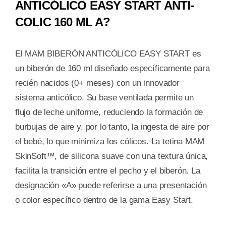
ANTICÓLICO EASY START ANTI-
COLECCION
COLIC 160 ML A?
2-
A
160
El MAM BIBERÓN ANTICÓLICO EASY START es
ML
un biberón de 160 ml diseñado específicamente para
cantidad
recién nacidos (0+ meses) con un innovador
sistema anticólico. Su base ventilada permite un
flujo de leche uniforme, reduciendo la formación de
burbujas de aire y, por lo tanto, la ingesta de aire por
el bebé, lo que minimiza los cólicos. La tetina MAM
SkinSoft™, de silicona suave con una textura única,
facilita la transición entre el pecho y el biberón. La
designación «A» puede referirse a una presentación
o color específico dentro de la gama Easy Start.