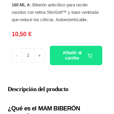
160 ML A:
Biberón anticólico para recién
nacidos con tetina SkinSoft™ y base ventilada
que reduce los cólicos. Autoesterilizable.
10,50
€
Añadir al
carrito
BIBERON
ANTICOLICO
EASY
START
Descripción del producto
ANTI-
COLIC
1
¿Qué es el MAM BIBERÓN
UNIDAD