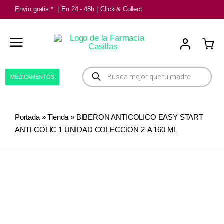
Saltar
Envío gratis *
|
En 24 - 48h
|
Click & Collect
al
contenido
Búsqueda
MEDICAMENTOS
de
productos
Portada
»
Tienda
»
BIBERON ANTICOLICO EASY START
ANTI-COLIC 1 UNIDAD COLECCION 2-A 160 ML