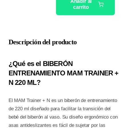
Añadir al
carrito
BIBERON
ENTRENAMIENTO
MAM
TRAINER
Descripción del producto
+
N
220
¿Qué es el BIBERÓN
ML
ENTRENAMIENTO MAM TRAINER +
cantidad
N 220 ML?
El MAM Trainer + N es un biberón de entrenamiento
de 220 ml diseñado para facilitar la transición del
bebé del biberón al vaso. Su diseño ergonómico con
asas antideslizantes es fácil de sujetar por las