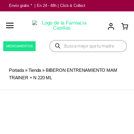
Saltar
Envío gratis *
|
En 24 - 48h
|
Click & Collect
al
contenido
Búsqueda
MEDICAMENTOS
de
productos
Portada
»
Tienda
»
BIBERON ENTRENAMIENTO MAM
TRAINER + N 220 ML