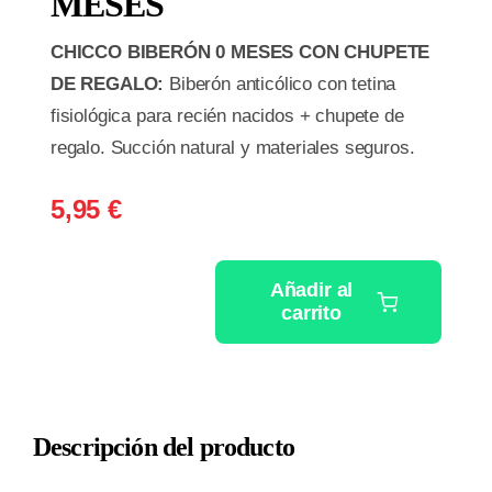
MESES
CHICCO BIBERÓN 0 MESES CON CHUPETE
DE REGALO:
Biberón anticólico con tetina
fisiológica para recién nacidos + chupete de
regalo. Succión natural y materiales seguros.
5,95
€
Añadir al
carrito
CHICCO
BIBERON
0
MESES
Descripción del producto
cantidad