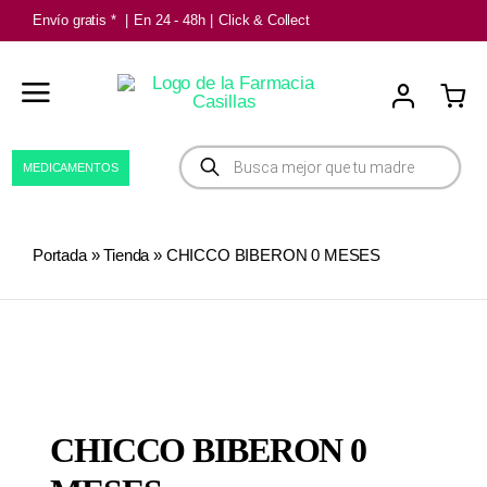
Saltar
Envío gratis *
|
En 24 - 48h
|
Click & Collect
al
contenido
Búsqueda
MEDICAMENTOS
de
productos
Portada
»
Tienda
»
CHICCO BIBERON 0 MESES
CHICCO BIBERON 0