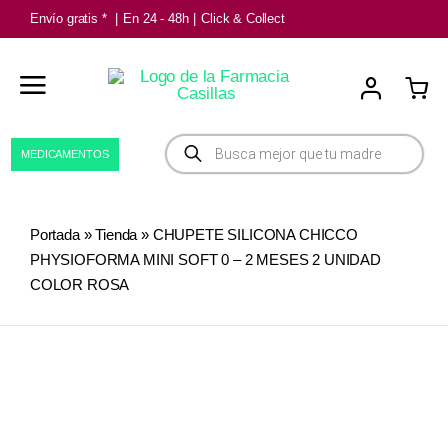
Saltar
Envío gratis *
|
En 24 - 48h
|
Click & Collect
al
contenido
Búsqueda
MEDICAMENTOS
de
productos
Portada
»
Tienda
»
CHUPETE SILICONA CHICCO
PHYSIOFORMA MINI SOFT 0 – 2 MESES 2 UNIDAD
COLOR ROSA