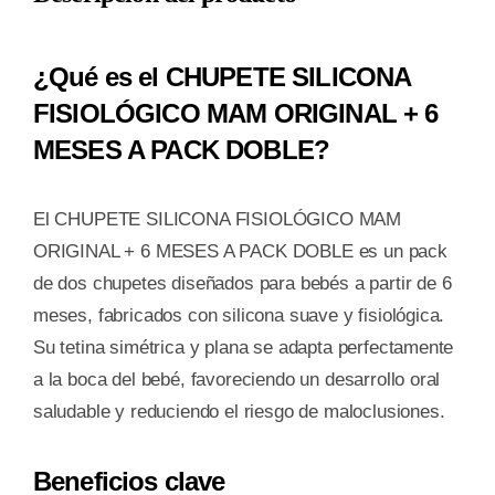
+
6
¿Qué es el CHUPETE SILICONA
MESES
FISIOLÓGICO MAM ORIGINAL + 6
COLECCION
MESES A PACK DOBLE?
2-
A
PACK
El CHUPETE SILICONA FISIOLÓGICO MAM
DOBLE
ORIGINAL + 6 MESES A PACK DOBLE es un pack
cantidad
de dos chupetes diseñados para bebés a partir de 6
meses, fabricados con silicona suave y fisiológica.
Su tetina simétrica y plana se adapta perfectamente
a la boca del bebé, favoreciendo un desarrollo oral
saludable y reduciendo el riesgo de maloclusiones.
Beneficios clave