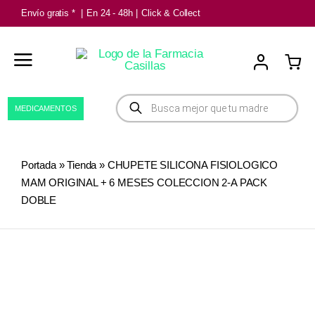
Saltar
Envío gratis *
|
En 24 - 48h
|
Click & Collect
al
contenido
Búsqueda
MEDICAMENTOS
de
productos
Portada
»
Tienda
»
CHUPETE SILICONA FISIOLOGICO
MAM ORIGINAL + 6 MESES COLECCION 2-A PACK
DOBLE