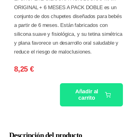
ORIGINAL + 6 MESES A PACK DOBLE es un
conjunto de dos chupetes diseñados para bebés
a partir de 6 meses. Están fabricados con
silicona suave y fisiológica, y su tetina simétrica
y plana favorece un desarrollo oral saludable y
reduce el riesgo de maloclusiones.
8,25
€
Añadir al
carrito
CHUPETE
SILICONA
FISIOLOGICO
MAM
Descripción del producto
ORIGINAL