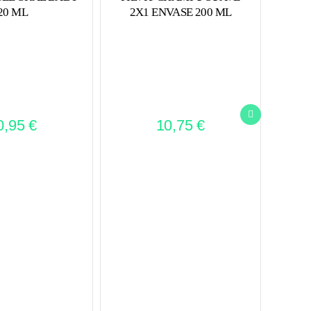
20 ML
2X1 ENVASE 200 ML
PASTA
0,95
€
10,75
€