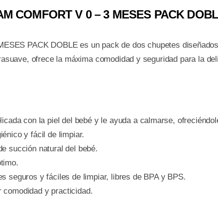
-
MAM COMFORT V 0 – 3 MESES PACK DOB
3
MES
S PACK DOBLE es un pack de dos chupetes diseñados par
PAC
trasuave, ofrece la máxima comodidad y seguridad para la deli
DOB
cant
elicada con la piel del bebé y le ayuda a calmarse, ofreciéndo
énico y fácil de limpiar.
de succión natural del bebé.
ptimo.
es seguros y fáciles de limpiar, libres de BPA y BPS.
r comodidad y practicidad.