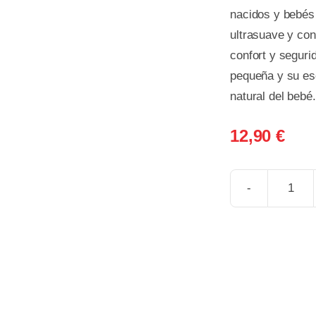
nacidos y bebés
ultrasuave y con
confort y segurid
pequeña y su esc
natural del bebé.
12,90
€
CHU
SIL
MA
COM
V
0