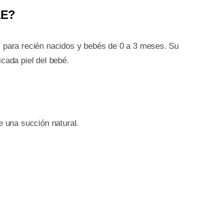
LE?
ES
a recién nacidos y bebés de 0 a 3 meses. Su
K
cada piel del bebé.
LE
idad
le una succión natural.