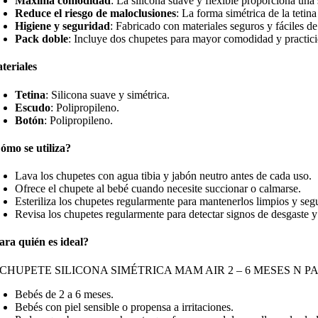
Máxima comodidad
: La silicona suave y flexible proporciona una
Reduce el riesgo de maloclusiones
: La forma simétrica de la tetin
Higiene y seguridad
: Fabricado con materiales seguros y fáciles d
Pack doble
: Incluye dos chupetes para mayor comodidad y practic
teriales
Tetina
: Silicona suave y simétrica.
Escudo
: Polipropileno.
Botón
: Polipropileno.
ómo se utiliza?
Lava los chupetes con agua tibia y jabón neutro antes de cada uso.
Ofrece el chupete al bebé cuando necesite succionar o calmarse.
Esteriliza los chupetes regularmente para mantenerlos limpios y seg
Revisa los chupetes regularmente para detectar signos de desgaste y
ara quién es ideal?
 CHUPETE SILICONA SIMÉTRICA MAM AIR 2 – 6 MESES N PAC
Bebés de 2 a 6 meses.
Bebés con piel sensible o propensa a irritaciones.