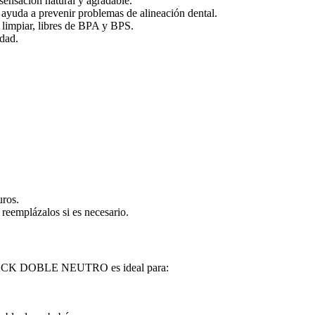
 sensación natural y agradable.
a ayuda a prevenir problemas de alineación dental.
e limpiar, libres de BPA y BPS.
idad.
uros.
 reemplázalos si es necesario.
K DOBLE NEUTRO es ideal para: