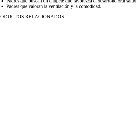
Padres que buscan un chupete que favorezca el desarrollo oral salu
Padres que valoran la ventilación y la comodidad.
RODUCTOS RELACIONADOS