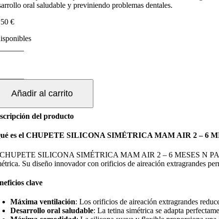
sarrollo oral saludable y previniendo problemas dentales.
,50
€
disponibles
HUPETE
LICONA
IMETRICA
AM
Añadir al carrito
R
scripción del producto
ESES
ué es el CHUPETE SILICONA SIMÉTRICA MAM AIR 2 – 6
ACK
 CHUPETE SILICONA SIMÉTRICA MAM AIR 2 – 6 MESES N PACK DOBLE
OBLE
étrica. Su diseño innovador con orificios de aireación extragrandes perm
EUTRO
ntidad
neficios clave
Máxima ventilación
: Los orificios de aireación extragrandes reduce
Desarrollo oral saludable
: La tetina simétrica se adapta perfectam