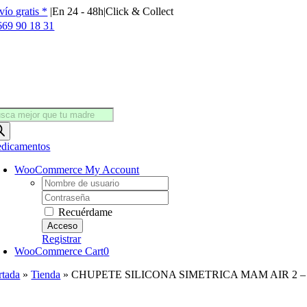
Saltar
vío gratis *
|
En 24 - 48h
|
Click & Collect
al
669 90 18 31
contenido
squeda
oductos
dicamentos
WooCommerce My Account
Username:
Password:
Recuérdame
Registrar
WooCommerce Cart
0
rtada
»
Tienda
»
CHUPETE SILICONA SIMETRICA MAM AIR 2 