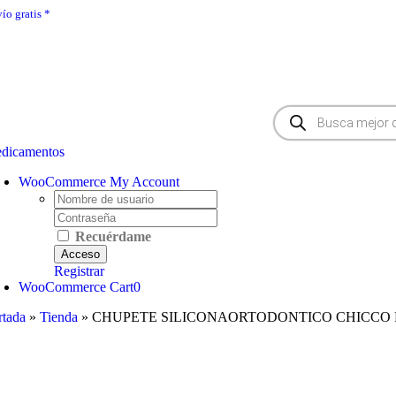
Saltar
ío gratis *
|
En 24 - 48h
|
Click & Collect
al
contenido
Búsqueda
de
productos
dicamentos
WooCommerce My Account
Username:
Password:
Recuérdame
Registrar
WooCommerce Cart
0
rtada
»
Tienda
»
CHUPETE SILICONAORTODONTICO CHICCO P