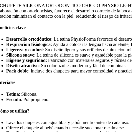
NIDADES
 CHUPETE SILICONA ORTODÓNTICO CHICCO PHYSIO LIGHT es un pack 
OLOR
aboración con ortodoncistas, favorece el desarrollo correcto de la boca d
ZUL
eación minimizan el contacto con la piel, reduciendo el riesgo de irritac
ntidad
neficios clave
Desarrollo ortodóntico
: La tetina PhysioForma favorece el desarro
Respiración fisiológica
: Ayuda a colocar la lengua hacia adelante, f
Ligereza y confort
: Su diseño ligero y sus orificios de aireación mi
Silicona suave
: La tetina de silicona es suave y agradable para la pi
Higiene y seguridad
: Fabricado con materiales seguros y fáciles de
Diseño atractivo
: Su color azul es moderno y fácil de combinar.
Pack doble
: Incluye dos chupetes para mayor comodidad y practic
teriales
Tetina
: Silicona.
Escudo
: Polipropileno.
ómo se utiliza?
Lava los chupetes con agua tibia y jabón neutro antes de cada uso.
Ofrece el chupete al bebé cuando necesite succionar o calmarse.