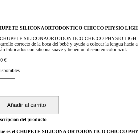
HUPETE SILICONAORTODONTICO CHICCO PHYSIO LIGHT 
 CHUPETE SILICONAORTODONTICO CHICCO PHYSIO LIGHT es un conjun
arrollo correcto de la boca del bebé y ayuda a colocar la lengua hacia ad
tán fabricados con silicona suave y tienen un diseño en color azul.
50
€
disponibles
HUPETE
ILICONAORTODONTICO
HICCO
HYSIO
Añadir al carrito
IGHT
scripción del producto
ESES
ué es el CHUPETE SILICONA ORTODÓNTICO CHICCO PHY