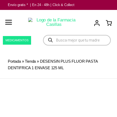
Saltar
Envío gratis *
|
En 24 - 48h
|
Click & Collect
al
contenido
Búsqueda
MEDICAMENTOS
de
productos
Portada
»
Tienda
»
DESENSIN PLUS FLUOR PASTA
DENTIFRICA 1 ENVASE 125 ML