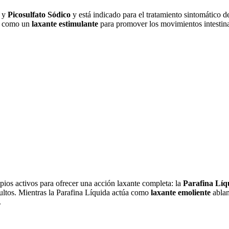
y
Picosulfato Sódico
y está indicado para el tratamiento sintomático d
na como un
laxante estimulante
para promover los movimientos intestina
ios activos para ofrecer una acción laxante completa: la
Parafina Líq
ltos. Mientras la Parafina Líquida actúa como
laxante emoliente
ablan
.