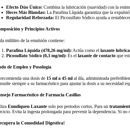
Efecto Dúo Único:
Combina la lubricación (suavidad) con la estimul
Heces Más Blandas:
La Parafina Líquida garantiza que la expulsió
Regularidad Reforzada:
El Picosulfato Sódico ayuda a restablecer 
mposición y Principios Activos
da mililitro de la emulsión contiene:
Parafina Líquida (478,26 mg/ml):
Actúa como el
laxante lubric
Picosulfato Sódico (0,3 mg/ml):
Es el
laxante de contacto
que est
do de Empleo y Posología
 recomienda una dosis de
15 ml a 45 ml
al día, administrada preferible
nsulte siempre a su farmacéutico para ajustar la dosis a su necesidad esp
nsejo Farmacéutico de Farmacia Casillas
iliza
Emuliquen Laxante
solo por periodos cortos. Para un
tratamient
rcicio. Evita la ingesta prolongada para prevenir la dependencia. Si no n
ecupera la Comodidad Digestiva!