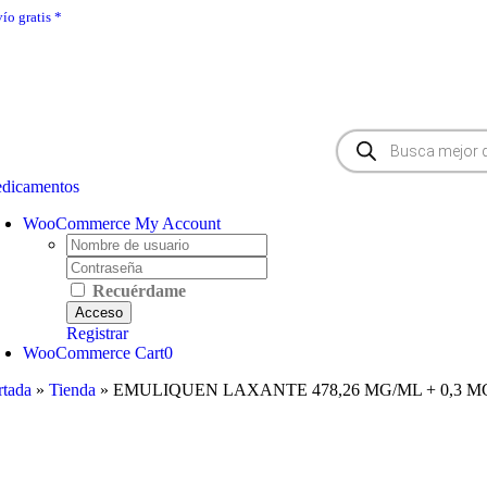
Saltar
ío gratis *
|
En 24 - 48h
|
Click & Collect
al
contenido
Búsqueda
de
productos
dicamentos
WooCommerce My Account
Username:
Password:
Recuérdame
Registrar
WooCommerce Cart
0
rtada
»
Tienda
»
EMULIQUEN LAXANTE 478,26 MG/ML + 0,3 M