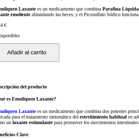
uliquen Laxante
es un medicamento que combina
Parafina Líquida
xante emoliente
ablandando las heces, y el Picosulfato Sódico funcio
84
€
disponibles
MULIQUEN
AXANTE
Añadir al carrito
8,26
G/ML
3
G/ML
scripción del producto
MULSION
RAL
ué es Emuliquen Laxante?
RASCO
uliquen Laxante
es un medicamento que combina dos potentes princip
0
dicada para el tratamiento sintomático del
estreñimiento habitual
en adu
L
mo un
laxante estimulante
para promover los movimientos intestinales
ntidad
neficios Clave