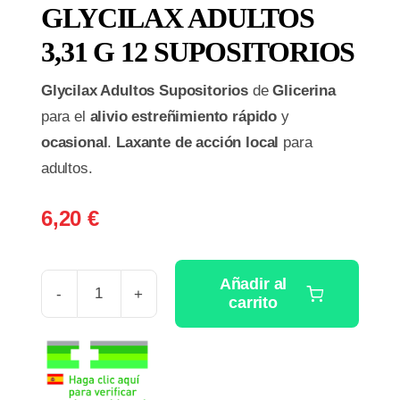
GLYCILAX ADULTOS
3,31 G 12 SUPOSITORIOS
Glycilax Adultos Supositorios
de
Glicerina
para el
alivio estreñimiento rápido
y
ocasional
.
Laxante de acción local
para
adultos.
6,20
€
Añadir al
carrito
GLYCILAX
ADULTOS
3,31
G