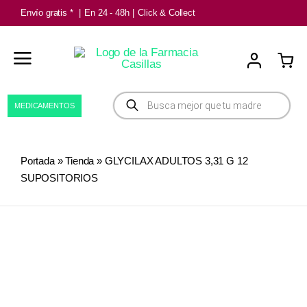
Saltar
Envío gratis *
|
En 24 - 48h
|
Click & Collect
al
contenido
Búsqueda
MEDICAMENTOS
de
productos
Portada
»
Tienda
»
GLYCILAX ADULTOS 3,31 G 12
SUPOSITORIOS