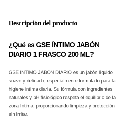
JABON
PROTECT
Descripción del producto
DIARIO
1
FRASCO
¿Qué es GSE ÍNTIMO JABÓN
200
DIARIO 1 FRASCO 200 ML?
ML
cantidad
GSE ÍNTIMO JABÓN DIARIO es un jabón líquido
suave y delicado, especialmente formulado para la
higiene íntima diaria. Su fórmula con ingredientes
naturales y pH fisiológico respeta el equilibrio de la
zona íntima, proporcionando limpieza y protección
sin irritar.