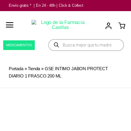
Saltar
Envío gratis *
|
En 24 - 48h
|
Click & Collect
al
contenido
Búsqueda
MEDICAMENTOS
de
productos
Portada
»
Tienda
»
GSE INTIMO JABON PROTECT
DIARIO 1 FRASCO 200 ML