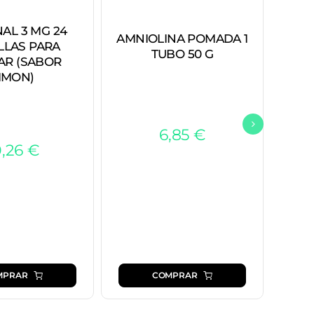
AL 3 MG 24
AMNIOLINA POMADA 1
D
LLAS PARA
TUBO 50 G
AR (SABOR
IMON)
6,85
€
0,26
€
MPRAR
COMPRAR