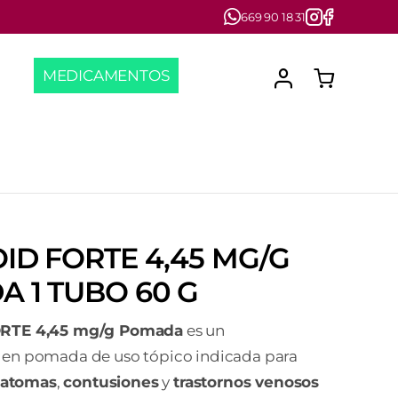
669 90 18 31
MEDICAMENTOS
ID FORTE 4,45 MG/G
 1 TUBO 60 G
RTE 4,45 mg/g Pomada
es un
n pomada de uso tópico indicada para
atomas
,
contusiones
y
trastornos venosos