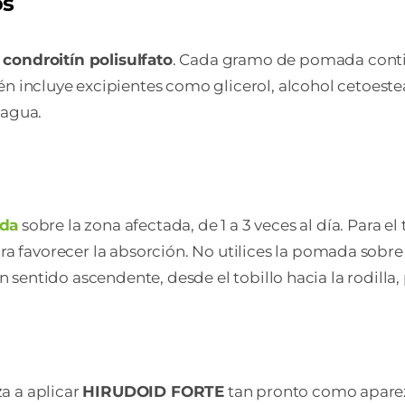
os
l
condroitín polisulfato
. Cada gramo de pomada cont
 incluye excipientes como glicerol, alcohol cetoestear
 agua.
da
sobre la zona afectada, de 1 a 3 veces al día. Para 
favorecer la absorción. No utilices la pomada sobre h
en sentido ascendente, desde el tobillo hacia la rodilla,
a a aplicar
HIRUDOID FORTE
tan pronto como aparez