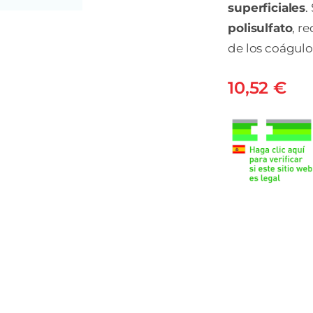
superficiales
.
polisulfato
, r
de los coágulo
10,52
€