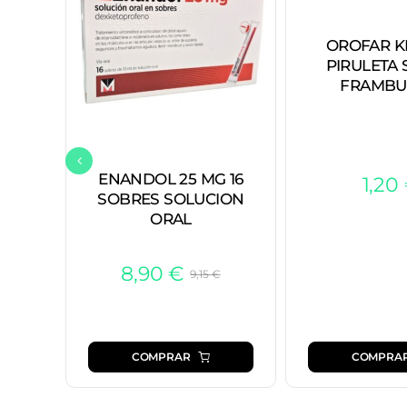
OROFAR KID
PIRULETA
FRAMBU
ENANDOL 25 MG 16
1,20
SOBRES SOLUCION
ORAL
8,90
€
9,15
€
El
El
precio
precio
original
actual
era:
es:
COMPRA
COMPRAR
9,15 €.
8,90 €.