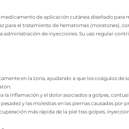
 medicamento de aplicación cutánea diseñado para mej
icaz para el tratamiento de hematomas (moratones), con
r la administración de inyecciones. Su uso regular con
ctamente en la zona, ayudando a que los coágulos de s
atón.
via la inflamación y el dolor asociados a golpes, contus
a pesadez y las molestias en las piernas causadas por p
recuperación más rápida de la piel tras golpes, inyecci