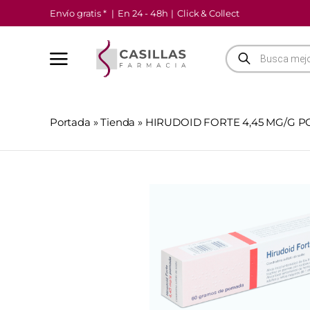
Saltar
Envío gratis *
|
En 24 - 48h
|
Click & Collect
al
contenido
Búsqueda
de
productos
Portada
»
Tienda
»
HIRUDOID FORTE 4,45 MG/G P