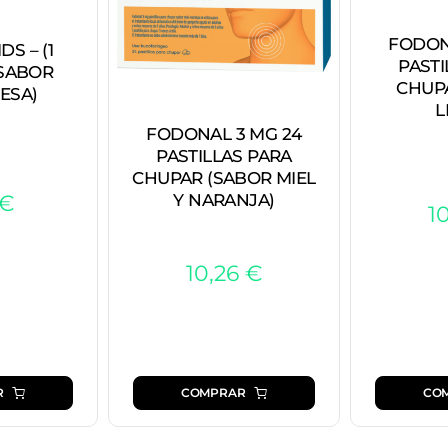
FODON
S – (1
PASTI
 SABOR
CHUP
ESA)
L
FODONAL 3 MG 24
PASTILLAS PARA
CHUPAR (SABOR MIEL
Y NARANJA)
€
1
10,26
€
COMPRAR
R
CO