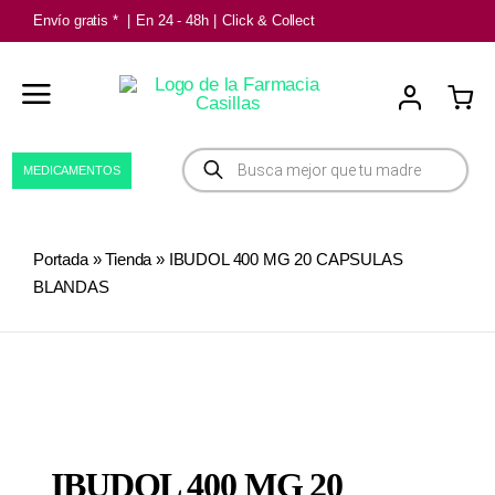
Saltar
Envío gratis *
|
En 24 - 48h
|
Click & Collect
al
contenido
Búsqueda
MEDICAMENTOS
de
productos
Portada
»
Tienda
»
IBUDOL 400 MG 20 CAPSULAS
BLANDAS
IBUDOL 400 MG 20