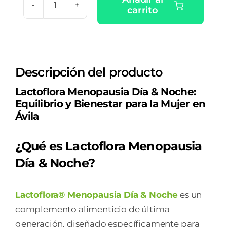
carrito
LACTOFLORA
MENOPAUSIA
DIA
&
Descripción del producto
NOCHE
30
Lactoflora Menopausia Día & Noche:
CAPSULAS
Equilibrio y Bienestar para la Mujer en
DIA
Ávila
+
30
¿Qué es Lactoflora Menopausia
CAPSULAS
Día & Noche?
NOCHE
cantidad
Lactoflora® Menopausia Día & Noche
es un
complemento alimenticio de última
generación, diseñado específicamente para