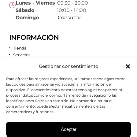
Lunes - Viernes
09:30 - 20:00
Sábado
10:00 - 14:00
Domingo
Consultar
INFORMACIÓN
Tienda
Servicios
Contacto
Gestionar consentimiento
Quiénes somos
Para ofrecer las mejores experiencias, utilizamos tecnologías como
las cookies para almacenar y/o acceder a la información del
AVISOS LEGALES
dispositivo. El consentimiento de estas tecnologías nos permitirá
procesar datos como el comportamiento de navegación o las
Aviso legal
identificaciones únicas en este sitio. No consentir o retirar el
Política de cookies
consentimiento, puede afectar negativamente a ciertas
Política de privacidad
características y funciones.
Condiciones de envío
Condiciones generales
Aceptar