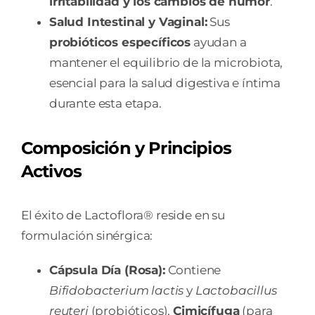
irritabilidad y los cambios de humor
.
Salud Intestinal y Vaginal:
Sus
probióticos específicos
ayudan a
mantener el equilibrio de la microbiota,
esencial para la salud digestiva e íntima
durante esta etapa.
Composición y Principios
Activos
El éxito de Lactoflora® reside en su
formulación sinérgica:
Cápsula Día (Rosa):
Contiene
Bifidobacterium lactis
y
Lactobacillus
reuteri
(probióticos),
Cimicífuga
(para