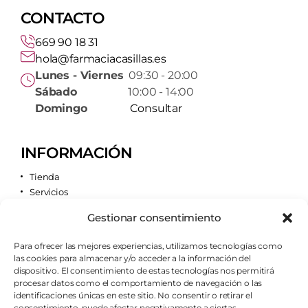
CONTACTO
669 90 18 31
hola@farmaciacasillas.es
Lunes - Viernes
09:30 - 20:00
Sábado
10:00 - 14:00
Domingo
Consultar
INFORMACIÓN
Tienda
Servicios
Contacto
Gestionar consentimiento
Quiénes somos
Para ofrecer las mejores experiencias, utilizamos tecnologías como
las cookies para almacenar y/o acceder a la información del
AVISOS LEGALES
dispositivo. El consentimiento de estas tecnologías nos permitirá
procesar datos como el comportamiento de navegación o las
Aviso legal
identificaciones únicas en este sitio. No consentir o retirar el
Política de cookies
consentimiento, puede afectar negativamente a ciertas