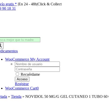
Saltar
vío gratis *
|
En 24 - 48h
|
Click & Collect
al
9 90 18 31
contenido
squeda
oductos
dicamentos
WooCommerce My Account
Username:
Password:
Recuérdame
Registrar
WooCommerce Cart
0
rtada
»
Tienda
»
NOVIDOL 50 MG/G GEL CUTANEO 1 TUBO 60