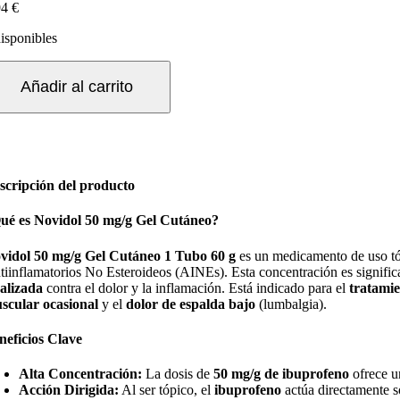
94
€
disponibles
OVIDOL
Añadir al carrito
G/G
EL
UTANEO
UBO
scripción del producto
ué es Novidol 50 mg/g Gel Cutáneo?
ntidad
vidol 50 mg/g Gel Cutáneo 1 Tubo 60 g
es un medicamento de uso tó
tiinflamatorios No Esteroideos (AINEs). Esta concentración es signific
calizada
contra el dolor y la inflamación. Está indicado para el
tratamie
scular ocasional
y el
dolor de espalda bajo
(lumbalgia).
neficios Clave
Alta Concentración:
La dosis de
50 mg/g de ibuprofeno
ofrece u
Acción Dirigida:
Al ser tópico, el
ibuprofeno
actúa directamente so