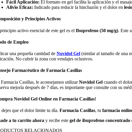
Fácil Aplicación:
El formato en gel facilita la aplicación y el masaj
Alivio Eficaz:
Indicado para reducir la hinchazón y el dolor en
les
mposición y Principios Activos
principio activo esencial de este gel es el
Ibuprofeno (50 mg/g)
. Este 
do de Empleo
licar una pequeña cantidad de
Novidol Gel
(similar al tamaño de una n
licación. No cubrir la zona con vendajes oclusivos.
nsejo Farmacéutico de Farmacia Casillas
 Farmacia Casillas, le aconsejamos utilizar
Novidol Gel
cuando el dolor 
serva mejoría después de 7 días, es importante que consulte con su méd
ompra Novidol Gel Online en Farmacia Casillas!
dejes que el dolor limite tu día.
Farmacia Casillas
, tu
farmacia onlin
ade a tu carrito ahora
y recibe este
gel de ibuprofeno concentrado
RODUCTOS RELACIONADOS