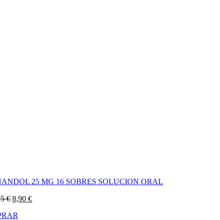
NANDOL 25 MG 16 SOBRES SOLUCION ORAL
El
El
15
€
8,90
€
precio
precio
PRAR
original
actual