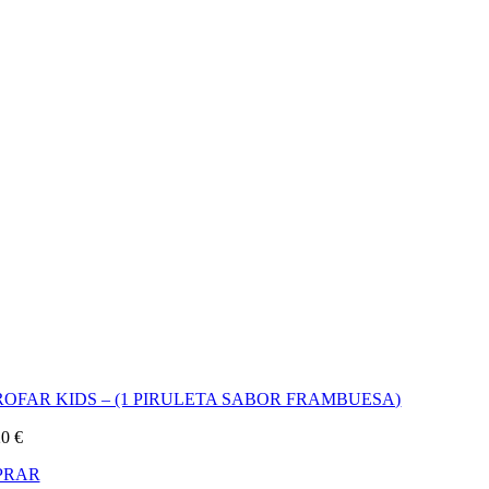
OFAR KIDS – (1 PIRULETA SABOR FRAMBUESA)
20
€
PRAR