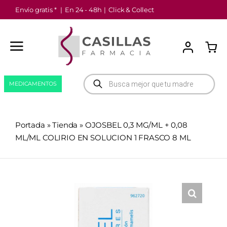
Saltar
Envío gratis *
|
En 24 - 48h
|
Click & Collect
al
contenido
Búsqueda
MEDICAMENTOS
de
productos
Portada
»
Tienda
»
OJOSBEL 0,3 MG/ML + 0,08
ML/ML COLIRIO EN SOLUCION 1 FRASCO 8 ML