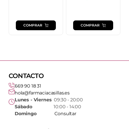
precio
precio
original
actual
era:
es:
COMPRAR
COMPRAR
9,15 €.
8,90 €.
CONTACTO
669 90 18 31
hola@farmaciacasillas.es
Lunes - Viernes
09:30 - 20:00
Sábado
10:00 - 14:00
Domingo
Consultar