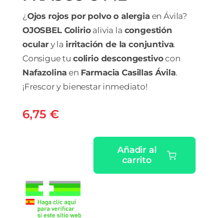
¿
Ojos rojos por polvo o alergia
en Ávila?
OJOSBEL Colirio
alivia la
congestión
ocular
y la
irritación de la conjuntiva
.
Consigue tu
colirio descongestivo
con
Nafazolina
en
Farmacia Casillas Ávila
.
¡Frescor y bienestar inmediato!
6,75
€
Añadir al
carrito
OJOSBEL
0,3
MG/ML
+
0,08