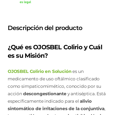
ML/ML
COLIRIO
EN
Descripción del producto
SOLUCION
1
FRASCO
¿Qué es OJOSBEL Colirio y Cuál
8
es su Misión?
ML
cantidad
OJOSBEL Colirio en Solución
es un
medicamento de uso oftálmico clasificado
como simpaticomimético, conocido por su
acción
descongestionante
y antiséptica. Está
específicamente indicado para el
alivio
sintomático de irritaciones de la conjuntiva
,