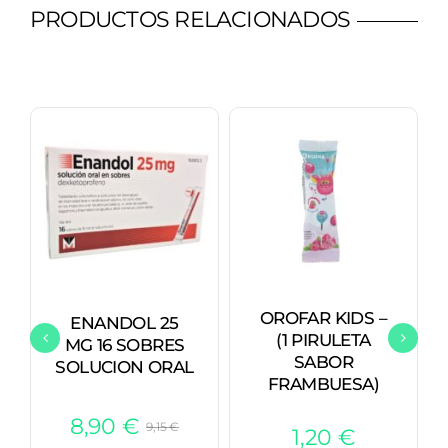
PRODUCTOS RELACIONADOS
OROFAR KIDS –
ENANDOL 25
(1 PIRULETA
MG 16 SOBRES
SABOR
SOLUCION ORAL
FRAMBUESA)
8,90
€
9,15
€
1,20
€
El
El