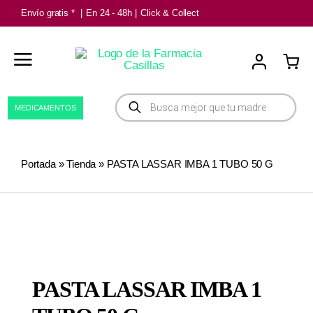
Saltar
Envío gratis *
|
En 24 - 48h
|
Click & Collect
al
contenido
Búsqueda
MEDICAMENTOS
de
productos
Portada
»
Tienda
»
PASTA LASSAR IMBA 1 TUBO 50 G
PASTA LASSAR IMBA 1