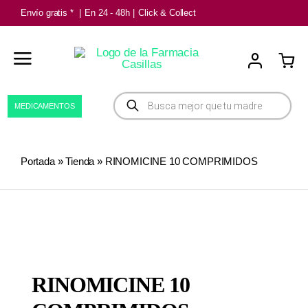
Saltar
Envío gratis *
|
En 24 - 48h
|
Click & Collect
al
contenido
Búsqueda
MEDICAMENTOS
de
productos
Portada
»
Tienda
»
RINOMICINE 10 COMPRIMIDOS
RINOMICINE 10