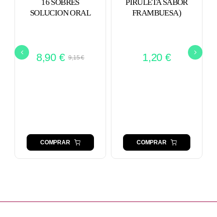
16 SOBRES
PIRULETA SABOR
SOLUCION ORAL
FRAMBUESA)
8,90
€
1,20
€
9,15
€
El
El
precio
precio
original
actual
era:
es:
9,15 €.
8,90 €.
COMPRAR
COMPRAR