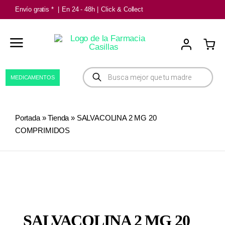
Saltar
Envío gratis *
|
En 24 - 48h
|
Click & Collect
al
contenido
Búsqueda
MEDICAMENTOS
de
productos
Portada
»
Tienda
»
SALVACOLINA 2 MG 20
COMPRIMIDOS
SALVACOLINA 2 MG 20