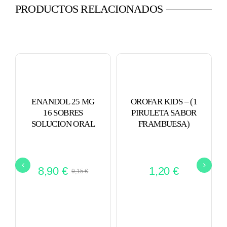
PRODUCTOS RELACIONADOS
ENANDOL 25 MG
OROFAR KIDS – (1
16 SOBRES
PIRULETA SABOR
SOLUCION ORAL
FRAMBUESA)
8,90
€
1,20
€
9,15
€
El
El
precio
precio
original
actual
era:
es: