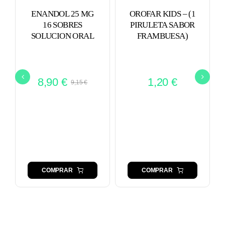
ENANDOL 25 MG
OROFAR KIDS – (1
16 SOBRES
PIRULETA SABOR
SOLUCION ORAL
FRAMBUESA)
8,90
€
1,20
€
9,15
€
El
El
precio
precio
original
actual
era:
es:
9,15 €.
8,90 €.
COMPRAR
COMPRAR