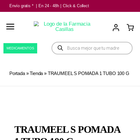
Saltar
Envío gratis *
|
En 24 - 48h
|
Click & Collect
al
contenido
Búsqueda
MEDICAMENTOS
de
productos
Portada
»
Tienda
»
TRAUMEEL S POMADA 1 TUBO 100 G
TRAUMEEL S POMADA