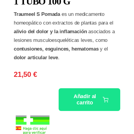
1 TUBO 100 G
Traumeel S Pomada
es un medicamento
homeopático con extractos de plantas para el
alivio del dolor y la inflamación
asociados a
lesiones musculoesqueléticas leves, como
contusiones, esguinces, hematomas
y el
dolor articular leve
.
21,50
€
Añadir al
carrito
TRAUMEEL
S
POMADA
1