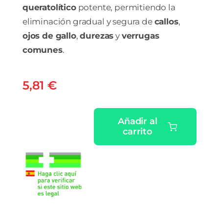
queratolítico
potente, permitiendo la
eliminación gradual y segura de
callos
,
ojos de gallo
,
durezas
y
verrugas
comunes
.
5,81
€
Añadir al
carrito
UNGUENTO
MORRY
500
MG/G
1
TUBO
15