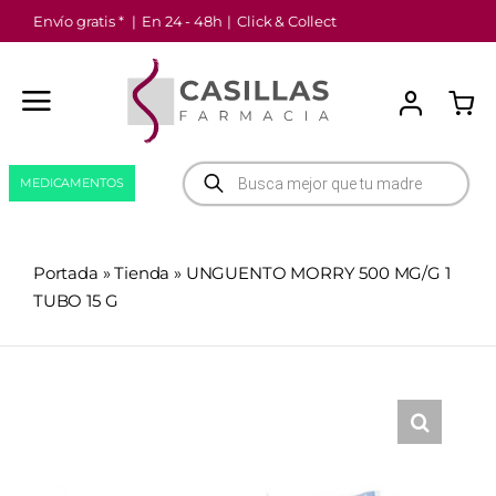
Saltar
Envío gratis *
|
En 24 - 48h
|
Click & Collect
al
contenido
Búsqueda
MEDICAMENTOS
de
productos
Portada
»
Tienda
»
UNGUENTO MORRY 500 MG/G 1
TUBO 15 G