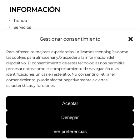
INFORMACIÓN
Tienda
Servicios
Contacto
Gestionar consentimiento
Quiénes somos
Para ofrecer las mejores experiencias, utilizamos tecnologías como
las cookies para almacenar y/o acceder a la información del
AVISOS LEGALES
dispositivo. El consentimiento de estas tecnologías nos permitirá
procesar datos como el comportamiento de navegación o las
Aviso legal
identificaciones únicas en este sitio. No consentir o retirar el
Política de cookies
consentimiento, puede afectar negativamente a ciertas
Política de privacidad
características y funciones.
Condiciones de envío
Condiciones generales
Aceptar
Denegar
¿PODEMOS AYUDARTE?
Ver preferencias