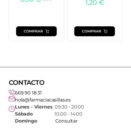
1,20
€
El
El
precio
precio
original
actual
era:
es:
COMPRAR
COMPRAR
9,15 €.
8,90 €.
CONTACTO
669 90 18 31
hola@farmaciacasillas.es
Lunes - Viernes
09:30 - 20:00
Sábado
10:00 - 14:00
Domingo
Consultar