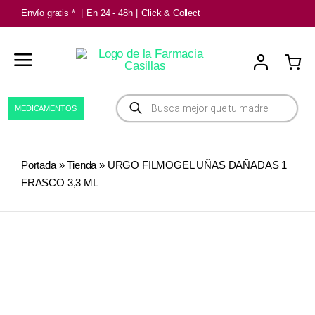
Saltar
Envío gratis *
|
En 24 - 48h
|
Click & Collect
al
contenido
Búsqueda
MEDICAMENTOS
de
productos
Portada
»
Tienda
»
URGO FILMOGEL UÑAS DAÑADAS 1
FRASCO 3,3 ML