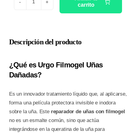
carrito
URGO
FILMOGEL
UÑAS
DAÑADAS
Descripción del producto
1
FRASCO
3,3
¿Qué es Urgo Filmogel Uñas
ML
Dañadas?
cantidad
Es un innovador tratamiento líquido que, al aplicarse,
forma una película protectora invisible e inodora
sobre la uña. Este
reparador de uñas con filmogel
no es un esmalte común, sino que actúa
integrándose en la queratina de la uña para