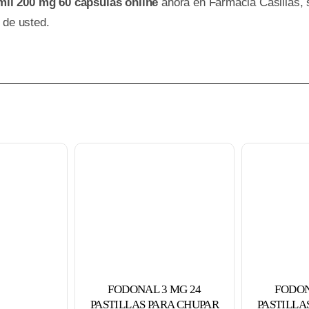
il 200 mg 60 cápsulas online
ahora en Farmacia Casillas,
 de usted.
FODON
FODONAL 3 MG 24
PASTILLA
PASTILLAS PARA CHUPAR