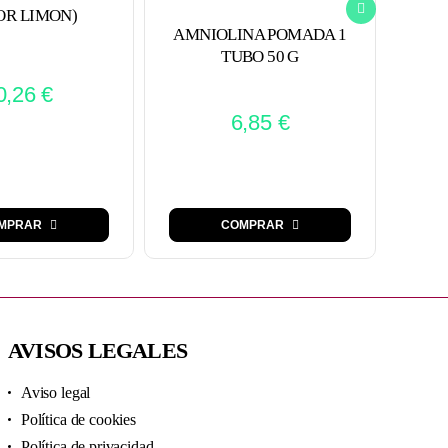
OR LIMON)
AMNIOLINA POMADA 1
D
TUBO 50 G
0,26
€
6,85
€
MPRAR
COMPRAR
AVISOS LEGALES
Aviso legal
Política de cookies
Política de privacidad