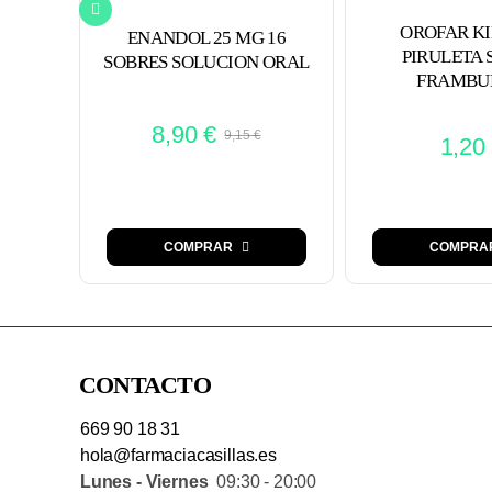
OROFAR KID
ENANDOL 25 MG 16
PIRULETA
SOBRES SOLUCION ORAL
FRAMBU
8,90
€
9,15
€
1,20
El
El
precio
precio
original
actual
era:
es:
COMPRAR
COMPRA
9,15 €.
8,90 €.
CONTACTO
669 90 18 31
hola@farmaciacasillas.es
Lunes - Viernes
09:30 - 20:00