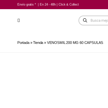
Saltar
Envío gratis *
|
En 24 - 48h
|
Click & Collect
al
contenido
Búsqueda
de
productos
Portada
»
Tienda
»
VENOSMIL 200 MG 60 CAPSULAS