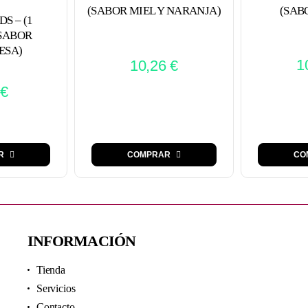
(SAB
(SABOR MIEL Y NARANJA)
S – (1
 SABOR
ESA)
1
10,26
€
€
CO
R
COMPRAR
INFORMACIÓN
Tienda
Servicios
Contacto