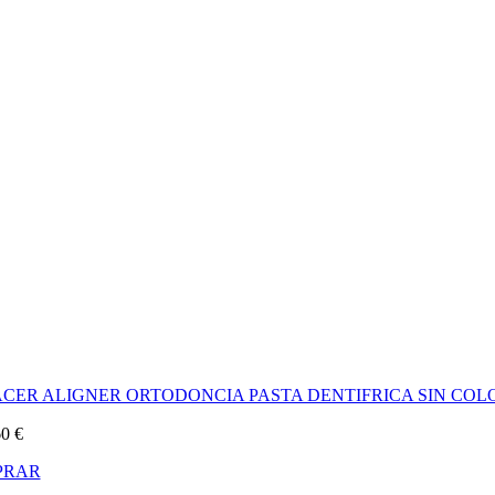
ACER ALIGNER ORTODONCIA PASTA DENTIFRICA SIN COL
60
€
PRAR