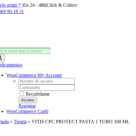
Saltar
vío gratis *
|
En 24 - 48h
|
Click & Collect
al
669 90 18 31
contenido
squeda
oductos
dicamentos
WooCommerce My Account
Username:
Password:
Recuérdame
Registrar
WooCommerce Cart
0
rtada
»
Tienda
»
VITIS CPC PROTECT PASTA 1 TUBO 100 ML