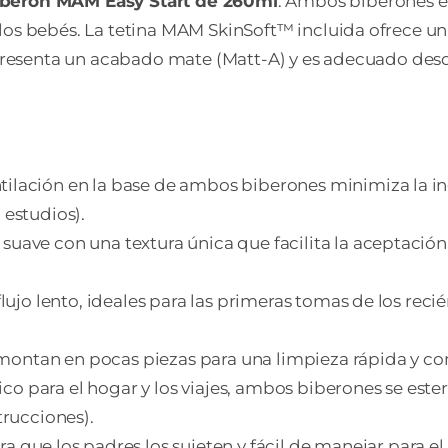
iberón MAM Easy Start de 260ml
. Ambos biberones e
los bebés. La tetina MAM SkinSoft™ incluida ofrece una
et presenta un acabado mate (Matt-A) y es adecuado des
entilación en la base de ambos biberones minimiza la i
 estudios).
a suave con una textura única que facilita la aceptació
e flujo lento, ideales para las primeras tomas de los r
montan en pocas piezas para una limpieza rápida y co
tico para el hogar y los viajes, ambos biberones se este
trucciones).
 que los padres los sujeten y fácil de manejar para e