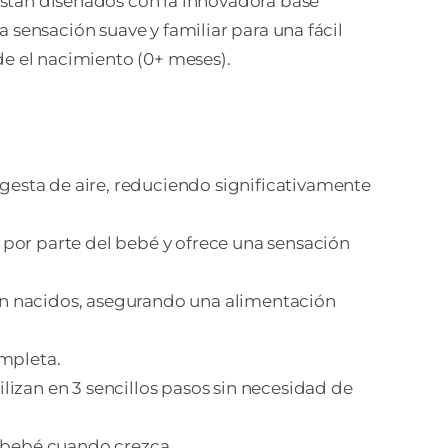
stán diseñados con la innovadora base
 sensación suave y familiar para una fácil
de el nacimiento (0+ meses).
ngesta de aire, reduciendo significativamente
n por parte del bebé y ofrece una sensación
ecién nacidos, asegurando una alimentación
mpleta.
rilizan en 3 sencillos pasos sin necesidad de
l bebé cuando crezca.