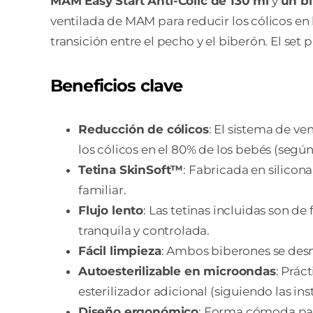
MAM Easy Start Anti-Colic de 130 ml
y
un b
ventilada de MAM para reducir los cólicos en 
transición entre el pecho y el biberón. El s
Beneficios clave
Reducción de cólicos
: El sistema de v
los cólicos en el 80% de los bebés (según
Tetina SkinSoft™
: Fabricada en silicon
familiar.
Flujo lento
: Las tetinas incluidas son d
tranquila y controlada.
Fácil limpieza
: Ambos biberones se des
Autoesterilizable en microondas
: Prác
esterilizador adicional (siguiendo las ins
Diseño ergonómico
: Forma cómoda para