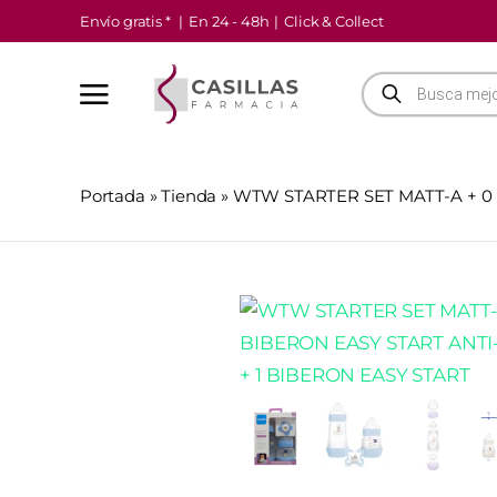
Saltar
Envío gratis *
|
En 24 - 48h
|
Click & Collect
al
contenido
Búsqueda
de
productos
Portada
»
Tienda
»
WTW STARTER SET MATT-A + 0 