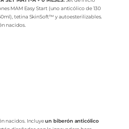
 SET MATT-A + 0 MESES:
Set de inicio
nes MAM Easy Start (uno anticólico de 130
0ml), tetina SkinSoft™ y autoesterilizables.
ién nacidos.
én nacidos. Incluye
un biberón anticólico