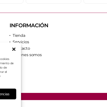
INFORMACIÓN
Tienda
Servicios
Contacto
Quiénes somos
cookies
imiento de
to de
rar el
y
rencias
dos.