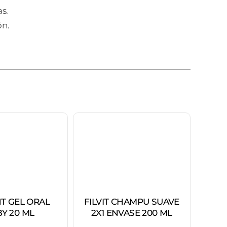
s.
ón.
ANTI
T GEL ORAL
FILVIT CHAMPU SUAVE
PAS
Y 20 ML
2X1 ENVASE 200 ML