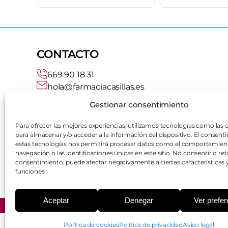
CONTACTO
669 90 18 31
hola@farmaciacasillas.es
Lunes - Viernes
09:30 - 20:00
Gestionar consentimiento
Sábado
10:00 - 14:00
Domingo
Consultar
Para ofrecer las mejores experiencias, utilizamos tecnologías como las 
para almacenar y/o acceder a la información del dispositivo. El consent
estas tecnologías nos permitirá procesar datos como el comportamien
navegación o las identificaciones únicas en este sitio. No consentir o reti
consentimiento, puede afectar negativamente a ciertas características 
funciones.
Aceptar
Denegar
Ver prefe
Copyright 2026 - Farmacia Casillas - Todos los derechos reserva
Política de cookies
Política de privacidad
Aviso legal