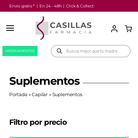
Saltar
Envío gratis *
|
En 24 - 48h
|
Click & Collect
al
contenido
Búsqueda
MEDICAMENTOS
de
productos
Suplementos
Portada
»
Capilar
»
Suplementos
Filtro por precio