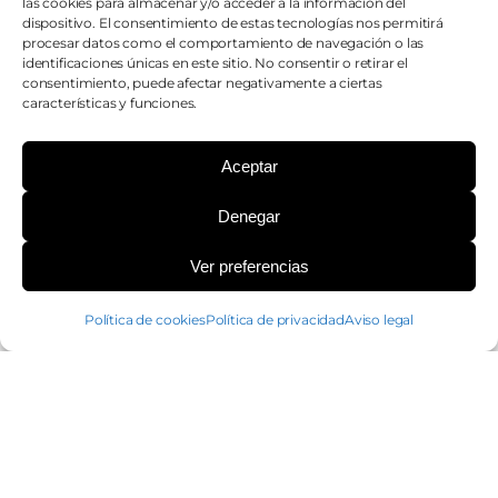
las cookies para almacenar y/o acceder a la información del
dispositivo. El consentimiento de estas tecnologías nos permitirá
procesar datos como el comportamiento de navegación o las
identificaciones únicas en este sitio. No consentir o retirar el
consentimiento, puede afectar negativamente a ciertas
características y funciones.
Aceptar
Denegar
¿PODEMOS AYUDARTE?
Ver preferencias
Política de cookies
Política de privacidad
Aviso legal
PILEXIL FORTE PACK 100 CAPSULAS
63,00
€
¡Envío gratuito!