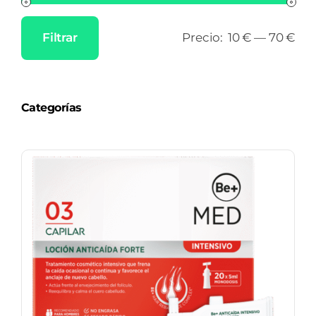
Filtrar
Precio:
10 €
—
70 €
Precio
Precio
mínimo
máximo
Categorías