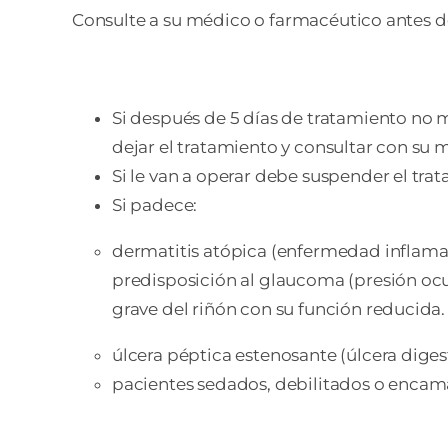
Consulte a su médico o farmacéutico antes d
Si después de 5 días de tratamiento no
dejar el tratamiento y consultar con su 
Si le van a operar debe suspender el tra
Si padece:
dermatitis atópica (enfermedad inflamat
predisposición al glaucoma (presión oc
grave del riñón con su función reducida
úlcera péptica estenosante (úlcera digest
pacientes sedados, debilitados o enca