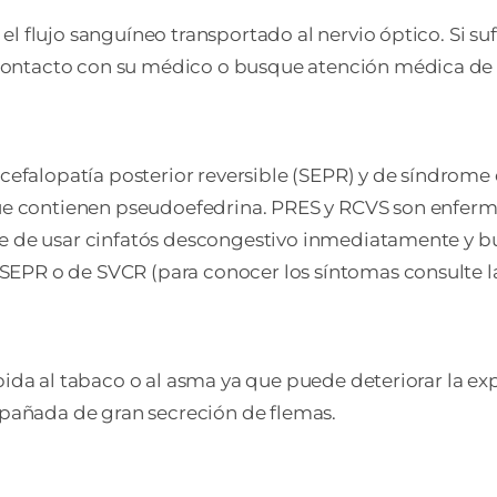
l flujo sanguíneo transportado al nervio óptico. Si suf
contacto con su médico o busque atención médica de i
falopatía posterior reversible (SEPR) y de síndrome d
e contienen pseudoefedrina. PRES y RCVS son enferm
eje de usar cinfatós descongestivo inmediatamente y b
EPR o de SVCR (para conocer los síntomas consulte la 
ebida al tabaco o al asma ya que puede deteriorar la ex
ompañada de gran secreción de flemas.