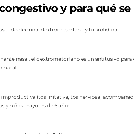
scongestivo y para qué se 
pseudoefedrina, dextrometorfano y triprolidina.
e nasal, el dextrometorfano es un antitusivo para el a
n nasal.
s improductiva (tos irritativa, tos nerviosa) acompaña
os y niños mayores de 6 años.