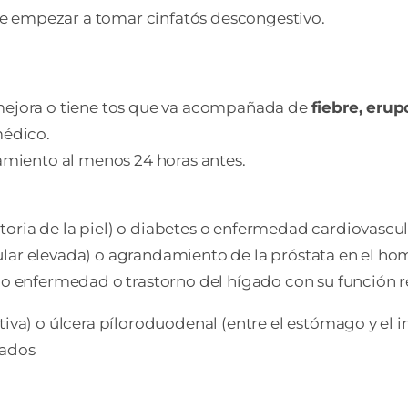
e empezar a tomar cinfatós descongestivo.
 mejora o tiene tos que va acompañada de
fiebre, erup
médico.
tamiento al menos 24 horas antes.
oria de la piel) o diabetes o enfermedad cardiovascul
ular elevada) o agrandamiento de la próstata en el 
. o enfermedad o trastorno del hígado con su función 
iva) o úlcera píloroduodenal (entre el estómago y el i
mados