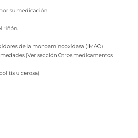
a por su medicación.
l riñón.
hibidores de la monoaminooxidasa (IMAO)
nfermedades (Ver sección Otros medicamentos
olitis ulcerosa).