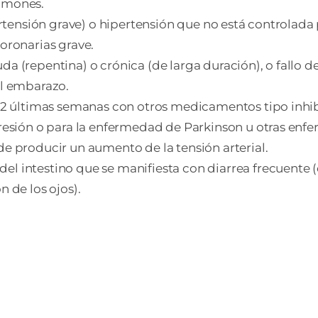
ulmones.
pertensión grave) o hipertensión que no está controlad
coronarias grave.
a (repentina) o crónica (de larga duración), o fallo de
el embarazo.
las 2 últimas semanas con otros medicamentos tipo in
epresión o para la enfermedad de Parkinson u otras e
de producir un aumento de la tensión arterial.
l intestino que se manifiesta con diarrea frecuente (c
n de los ojos).