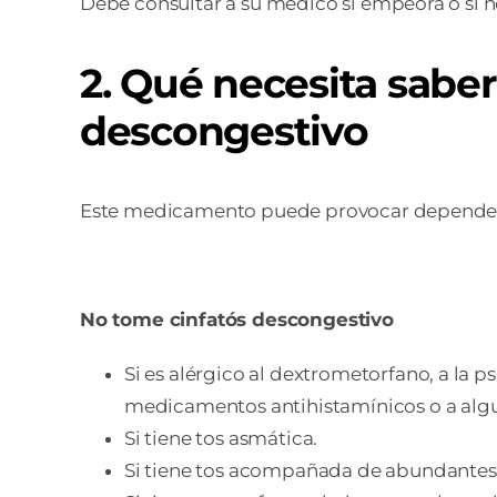
Debe consultar a su médico si empeora o si
2. Qué necesita sabe
descongestivo
Este medicamento puede provocar dependencia
No tome cinfatós descongestivo
Si es alérgico al dextrometorfano, a la
medicamentos antihistamínicos o a algu
Si tiene tos asmática.
Si tiene tos acompañada de abundantes 