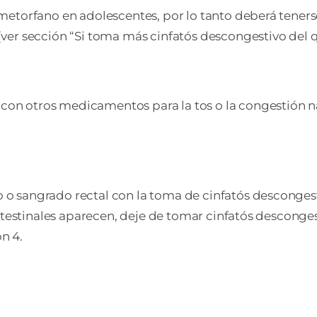
metorfano en adolescentes, por lo tanto deberá teners
ver sección “Si toma más cinfatós descongestivo del 
on otros medicamentos para la tos o la congestión n
o sangrado rectal con la toma de cinfatós descongest
ointestinales aparecen, deje de tomar cinfatós descong
n 4.