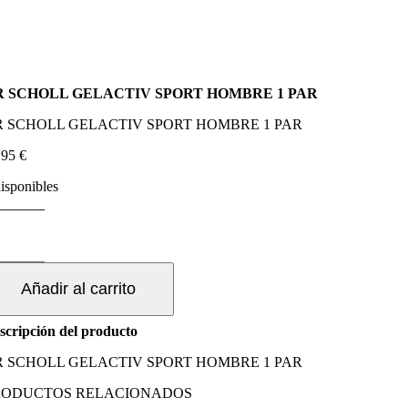
R SCHOLL GELACTIV SPORT HOMBRE 1 PAR
R SCHOLL GELACTIV SPORT HOMBRE 1 PAR
,95
€
disponibles
R
CHOLL
ELACTIV
PORT
Añadir al carrito
OMBRE
AR
scripción del producto
ntidad
R SCHOLL GELACTIV SPORT HOMBRE 1 PAR
RODUCTOS RELACIONADOS