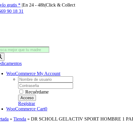
Saltar
vío gratis *
|
En 24 - 48h
|
Click & Collect
al
669 90 18 31
contenido
squeda
oductos
dicamentos
WooCommerce My Account
Username:
Password:
Recuérdame
Registrar
WooCommerce Cart
0
rtada
»
Tienda
»
DR SCHOLL GELACTIV SPORT HOMBRE 1 PA