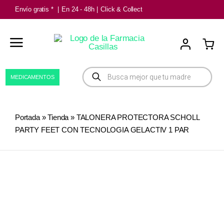
Saltar
Envío gratis *
|
En 24 - 48h
|
Click & Collect
al
contenido
Búsqueda
MEDICAMENTOS
de
productos
Portada
»
Tienda
»
TALONERA PROTECTORA SCHOLL
PARTY FEET CON TECNOLOGIA GELACTIV 1 PAR