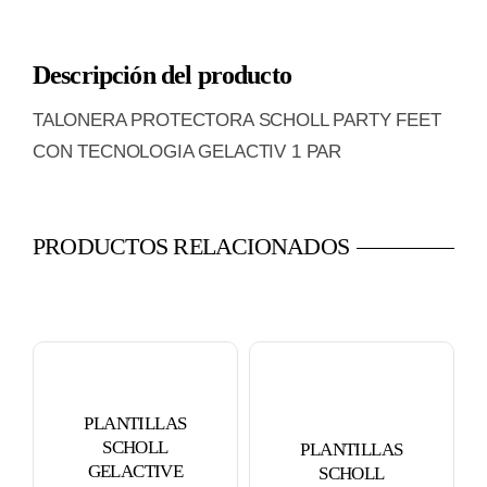
SCHOLL
PARTY
Descripción del producto
FEET
CON
TALONERA PROTECTORA SCHOLL PARTY FEET
TECNOLOGIA
CON TECNOLOGIA GELACTIV 1 PAR
GELACTIV
1
PAR
PRODUCTOS RELACIONADOS
cantidad
PLANTILLAS
SCHOLL
PLANTILLAS
GELACTIVE
SCHOLL