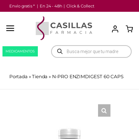
Saltar
Envío gratis *
|
En 24 - 48h
|
Click & Collect
al
contenido
Búsqueda
MEDICAMENTOS
de
productos
Portada
»
Tienda
»
N-PRO ENZIMDIGEST 60 CAPS