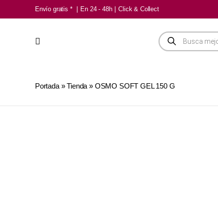
Saltar
Envío gratis *
|
En 24 - 48h
|
Click & Collect
al
contenido
Búsqueda
de
productos
Portada
»
Tienda
»
OSMO SOFT GEL 150 G