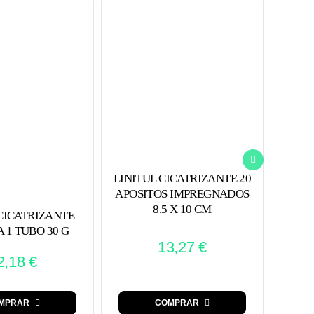
LINITUL CICATRIZANTE 20
CRIS
APOSITOS IMPREGNADOS
SOL
8,5 X 10 CM
 CICATRIZANTE
 1 TUBO 30 G
13,27
€
2,18
€
MPRAR
COMPRAR