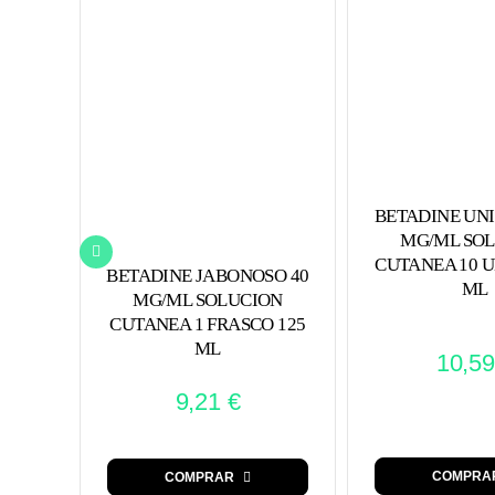
BETADINE UNI
MG/ML SO
CUTANEA 10 U
BETADINE JABONOSO 40
ML
MG/ML SOLUCION
CUTANEA 1 FRASCO 125
ML
10,5
9,21
€
COMPRA
COMPRAR