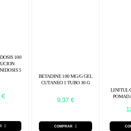
DOSIS 100
LUCION
NIDOSIS 5
BETADINE 100 MG/G GEL
CUTANEO 1 TUBO 30 G
LINITUL
9
€
POMADA
9,37
€
1
R
COMPRAR
CO