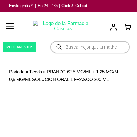
Saltar
Envío gratis *
|
En 24 - 48h
|
Click & Collect
al
contenido
Búsqueda
MEDICAMENTOS
de
productos
Portada
»
Tienda
»
PRANZO 62,5 MG/ML + 1,25 MG/ML +
0,5 MG/ML SOLUCION ORAL 1 FRASCO 200 ML