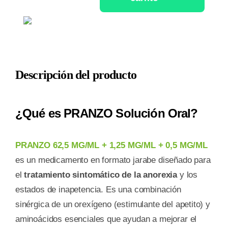
62,5
MG/ML
+
1,25
Descripción del producto
MG/ML
+
0,5
¿Qué es PRANZO Solución Oral?
MG/ML
SOLUCION
PRANZO 62,5 MG/ML + 1,25 MG/ML + 0,5 MG/ML
ORAL
es un medicamento en formato jarabe diseñado para
1
el
tratamiento sintomático de la anorexia
y los
FRASCO
estados de inapetencia. Es una combinación
200
sinérgica de un orexígeno (estimulante del apetito) y
ML
aminoácidos esenciales que ayudan a mejorar el
cantidad