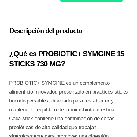
SYMGINE
15
STICKS
Descripción del producto
730
MG
cantidad
¿Qué es PROBIOTIC+ SYMGINE 15
STICKS 730 MG?
PROBIOTIC+ SYMGINE es un complemento
alimenticio innovador, presentado en prácticos sticks
bucodispersables, diseñado para restablecer y
mantener el equilibrio de la microbiota intestinal.
Cada stick contiene una combinación de cepas
probióticas de alta calidad que trabajan
sinérgicamente para promover una digestión