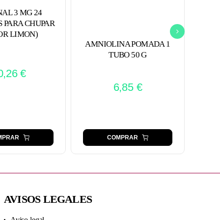
AL 3 MG 24
S PARA CHUPAR
OR LIMON)
AMNIOLINA POMADA 1
D
TUBO 50 G
0,26
€
6,85
€
MPRAR
COMPRAR
AVISOS LEGALES
Aviso legal