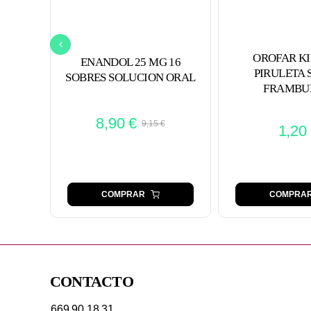
OROFAR KID
ENANDOL 25 MG 16
PIRULETA
SOBRES SOLUCION ORAL
FRAMBU
8,90
€
9,15
€
1,20
El
El
precio
precio
original
actual
era:
es:
COMPRAR
COMPRA
9,15 €.
8,90 €.
CONTACTO
669 90 18 31