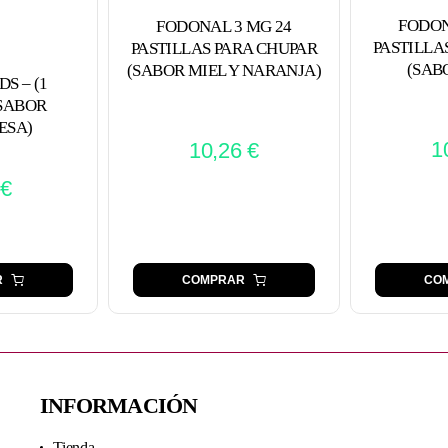
FODON
FODONAL 3 MG 24
PASTILLA
PASTILLAS PARA CHUPAR
(SAB
(SABOR MIEL Y NARANJA)
S – (1
 SABOR
ESA)
1
10,26
€
€
CO
R
COMPRAR
INFORMACIÓN
Tienda