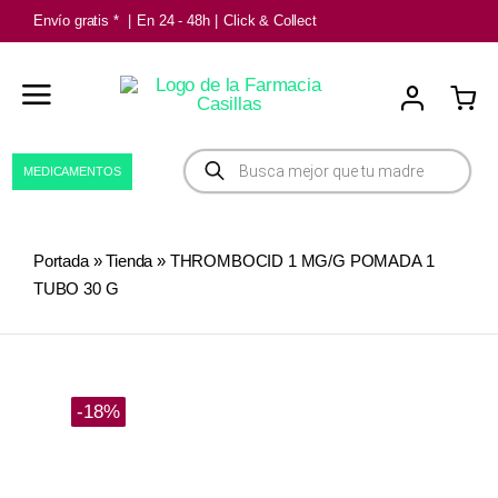
Saltar
Envío gratis *
|
En 24 - 48h
|
Click & Collect
al
contenido
Búsqueda
MEDICAMENTOS
de
productos
Portada
»
Tienda
»
THROMBOCID 1 MG/G POMADA 1
TUBO 30 G
-18%