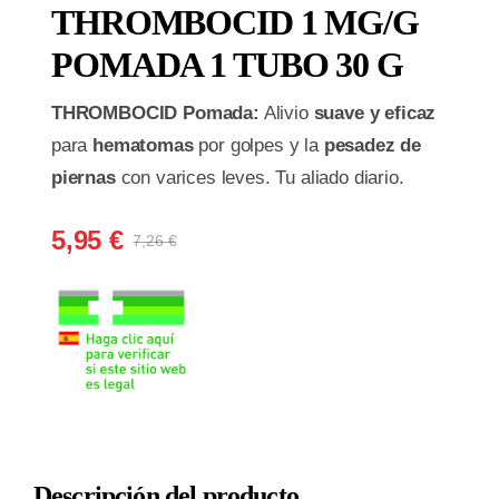
THROMBOCID 1 MG/G
POMADA 1 TUBO 30 G
THROMBOCID Pomada:
Alivio
suave y eficaz
para
hematomas
por golpes y la
pesadez de
piernas
con varices leves. Tu aliado diario.
5,95
€
7,26
€
El
El
precio
precio
original
actual
era:
es:
7,26 €.
5,95 €.
Descripción del producto