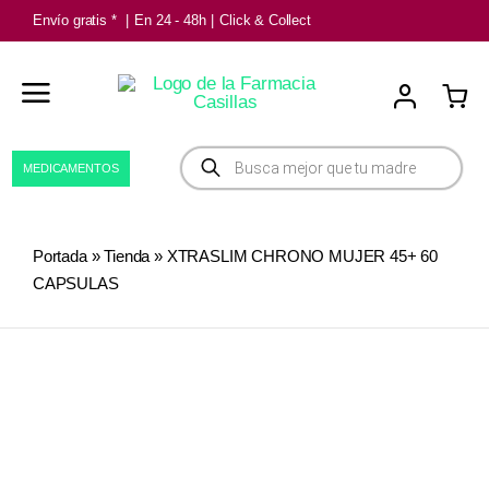
Saltar
Envío gratis *
|
En 24 - 48h
|
Click & Collect
al
contenido
Búsqueda
MEDICAMENTOS
de
productos
Portada
»
Tienda
»
XTRASLIM CHRONO MUJER 45+ 60
CAPSULAS